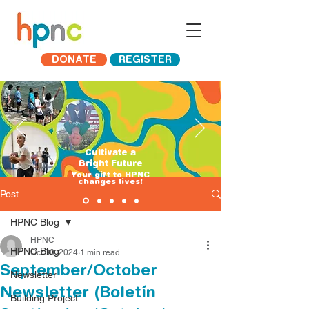
DONATE
REGISTER
Cultivate a
Bright Future
​Your gift to HPNC
changes lives!
Post
HPNC Blog
HPNC
HPNC Blog
Oct 30, 2024
1 min read
September/October
Newsletter
Newsletter (Boletín
Building Project